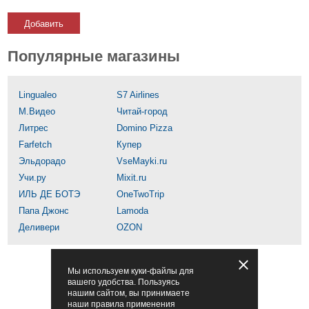
Добавить
Популярные магазины
Lingualeo
S7 Airlines
М.Видео
Читай-город
Литрес
Domino Pizza
Farfetch
Купер
Эльдорадо
VseMayki.ru
Учи.ру
Mixit.ru
ИЛЬ ДЕ БОТЭ
OneTwoTrip
Папа Джонс
Lamoda
Деливери
OZON
Мы используем куки-файлы для
вашего удобства. Пользуясь
нашим сайтом, вы принимаете
наши правила применения