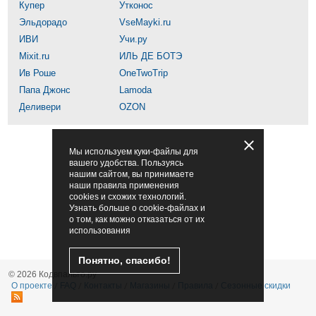
Купер
Утконос
Эльдорадо
VseMayki.ru
ИВИ
Учи.ру
Mixit.ru
ИЛЬ ДЕ БОТЭ
Ив Роше
OneTwoTrip
Папа Джонс
Lamoda
Деливери
OZON
Мы используем куки-файлы для
вашего удобства. Пользуясь
нашим сайтом, вы принимаете
наши правила применения
cookies и схожих технологий.
Узнать больше о cookie-файлах и
о том, как можно отказаться от их
использования
Понятно, спасибо!
© 2026 Кодвпальто.ру
О проекте
FAQ
Контакты
Магазины
Правила
Сезонные скидки