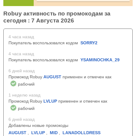
Robuy активность по промокодам за
сегодня : 7 Августа 2026
4 часа назад
Покупатель воспользовался кодом
SORRY2
4 часа назад
Покупатель воспользовался кодом
YSAMINOCHKA_29
6 дней назад
Промокод Robuy
AUGUST
применен и отмечен как
рабочий
1 неделю назад
Промокод Robuy
LVLUP
применен и отмечен как
рабочий
6 дней назад
Добавлены новые промокоды
AUGUST
,
LVLUP
,
MID
,
LANADOLLDRESS