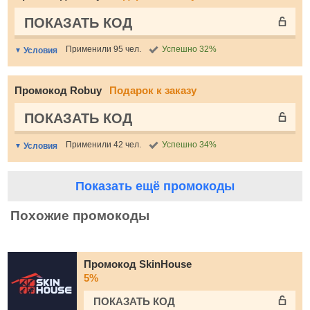
ПОКАЗАТЬ КОД
Применили 95 чел.
Успешно 32%
Условия
Промокод Robuy
Подарок к заказу
ПОКАЗАТЬ КОД
Применили 42 чел.
Успешно 34%
Условия
Показать ещё промокоды
Похожие промокоды
Промокод SkinHouse
5%
ПОКАЗАТЬ КОД