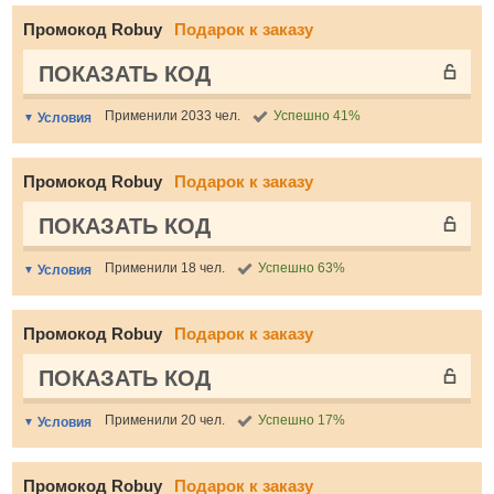
Промокод Robuy
Подарок к заказу
ПОКАЗАТЬ КОД
Применили 2033 чел.
Успешно 41%
Условия
Промокод Robuy
Подарок к заказу
ПОКАЗАТЬ КОД
Применили 18 чел.
Успешно 63%
Условия
Промокод Robuy
Подарок к заказу
ПОКАЗАТЬ КОД
Применили 20 чел.
Успешно 17%
Условия
Промокод Robuy
Подарок к заказу