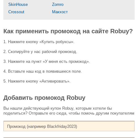
SkinHouse
Zomro
Crossout
Макхост
Как применить промокод на сайте Robuy?
1. Нажмите кнопку «Купить робуксы».
2. Скопируйте у нас рабочий промокод.
3. Нажмите на пункт «У меня есть промокод».
4. Вставьте наш код в появившееся поле.
5. Нажмите кнопку «Активировать».
Добавить промокод Robuy
Вы нашли действующий купон Robuy, которым хотели бы
поделиться? Отправьте его сюда, чтобы помочь другим покупателям