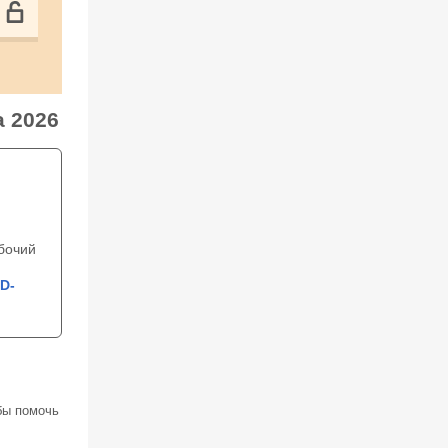
а 2026
бочий
D-
бы помочь