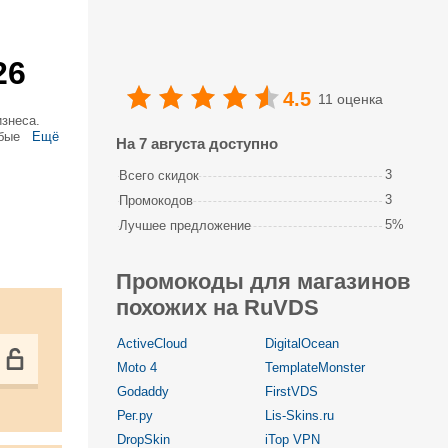
26
4.5
11 оценка
знеса.
бые
Ещё
На 7 августа доступно
н. Зачем
3
Всего скидок
3
Промокодов
5%
Лучшее предложение
Промокоды для магазинов
похожих на RuVDS
ActiveCloud
DigitalOcean
Moto 4
TemplateMonster
Godaddy
FirstVDS
Рег.ру
Lis-Skins.ru
DropSkin
iTop VPN