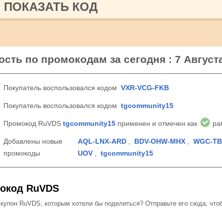
ПОКАЗАТЬ КОД
сть по промокодам за сегодня : 7 Август
Покупатель воспользовался кодом
VXR-VCG-FKB
Покупатель воспользовался кодом
tgcommunity15
Промокод RuVDS
tgcommunity15
применен и отмечен как
ра
Добавлены новые
AQL-LNX-ARD
,
BDV-OHW-MHX
,
WGC-TB
промокоды
UOV
,
tgcommunity15
мокод RuVDS
упон RuVDS, которым хотели бы поделиться? Отправьте его сюда, что