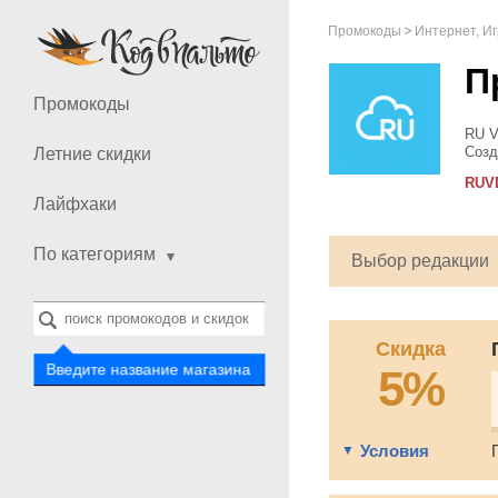
Промокоды
Интернет, И
П
Промокоды
RU V
Созд
Летние скидки
понр
RUV
поль
Лайфхаки
По категориям
Выбор редакции
Скидка
5%
Введите название магазина
Условия