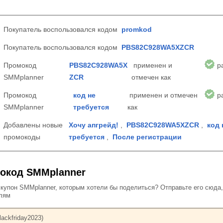
Покупатель воспользовался кодом
promkod
Покупатель воспользовался кодом
PBS82C928WA5XZCR
Промокод
PBS82C928WA5X
применен и
р
SMMplanner
ZCR
отмечен как
Промокод
код не
применен и отмечен
р
SMMplanner
требуется
как
Добавлены новые
Хочу апгрейд!
,
PBS82C928WA5XZCR
,
код 
промокоды
требуется
,
После регистрации
окод SMMplanner
упон SMMplanner, которым хотели бы поделиться? Отправьте его сюда,
елям