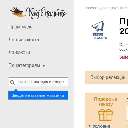
Промокоды
Страхование,
П
Промокоды
2
Летние скидки
Онла
соци
Лайфхаки
текс
SMM
свой
По категориям
Выбор редакции
Введите название магазина
Подарок к
заказу
Условия