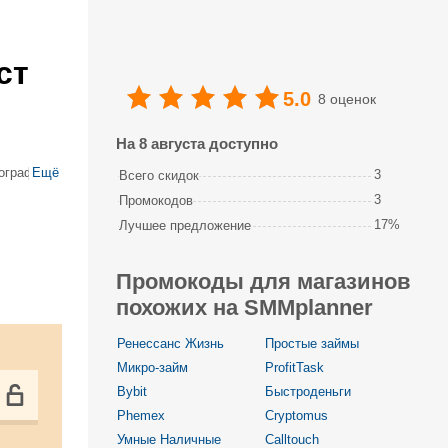
ст
5.0
8 оценок
На 8 августа доступно
ографии,
Ещё
3
Всего скидок
ланируйте
3
Промокодов
17%
Лучшее предложение
Промокоды для магазинов
похожих на SMMplanner
Ренессанс Жизнь
Простые займы
Микро-займ
ProfitTask
Bybit
Быстроденьги
Phemex
Cryptomus
Умные Наличные
Calltouch