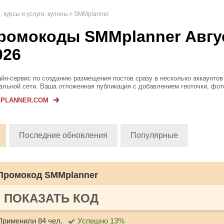
 курсы и услуги, купоны
SMMplanner
ромокоды SMMplanner Авгу
026
йн-сервис по созданию размещения постов сразу в несколько аккаунтов
альной сети. Ваша отложенная публикация с добавлением геоточки, фот
та или видео обязательно увидят в нужное и выгодное для вас время. П
PLANNER.COM
 день свободн...
Последние обновления
Популярные
Промокод SMMplanner
ПОКАЗАТЬ КОД
Применили 84 чел.
Успешно 13%