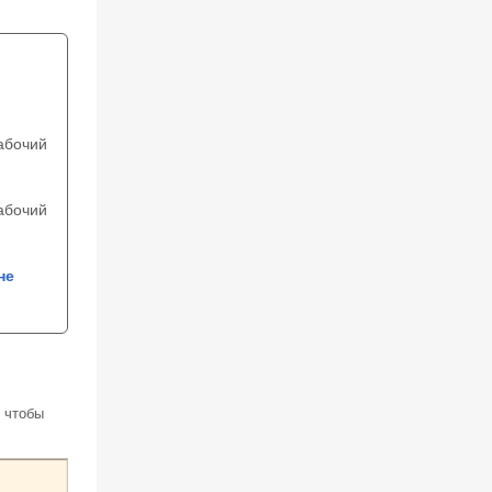
абочий
абочий
не
 чтобы