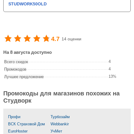
STUDWORK50OLD
4.7
14 оценки
На 8 августа доступно
4
Всего скидок
4
Промокодов
13%
Лучшее предложение
Промокоды для магазинов похожих на
Студворк
Профи
Турбозайм
ВСК Страховой Дом
Webbankir
EuroHoster
УчМет