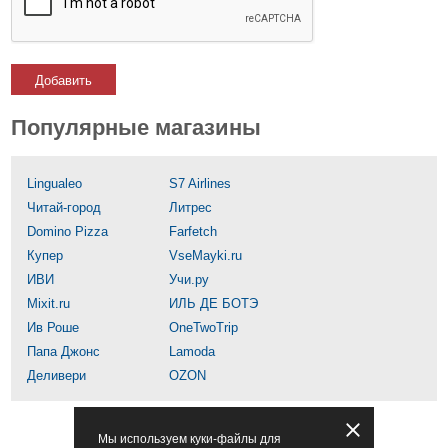
Добавить
Популярные магазины
Lingualeo
S7 Airlines
Читай-город
Литрес
Domino Pizza
Farfetch
Купер
VseMayki.ru
ИВИ
Учи.ру
Mixit.ru
ИЛЬ ДЕ БОТЭ
Ив Роше
OneTwoTrip
Папа Джонс
Lamoda
Деливери
OZON
Мы используем куки-файлы для