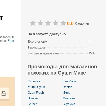
т
0.0
0 оценки
На 8 августа доступно
авторским
опченого
Ещё
3
Всего скидок
т салаты,
3
Промокодов
15%
Лучшее предложение
Промокоды для магазинов
похожих на Суши Маке
Сицилия
Капибара
Жиши Суши
Rapido
Ozon Fresh
Имба
Престо
Моккано
Brunch
Вкусмил