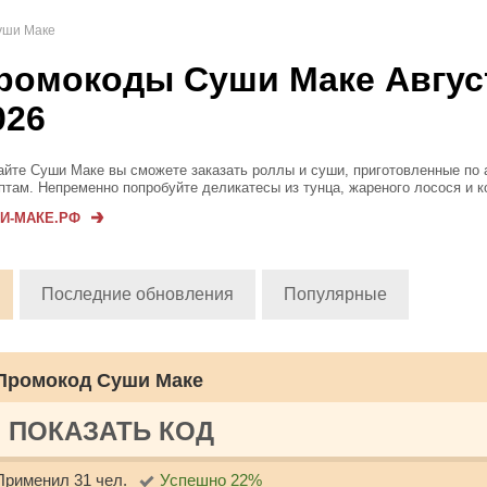
уши Маке
ромокоды Суши Маке Авгус
026
айте Суши Маке вы сможете заказать роллы и суши, приготовленные по 
птам. Непременно попробуйте деликатесы из тунца, жареного лосося и к
. Также мы рекомендуем обратить внимание на другие блюда, куда входя
И-МАКЕ.РФ
и ...
Последние обновления
Популярные
Промокод Суши Маке
ПОКАЗАТЬ КОД
Применил 31 чел.
Успешно 22%