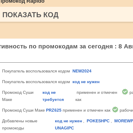
Промокод Rapido
ПОКАЗАТЬ КОД
ивность по промокодам за сегодня : 8 Ав
Покупатель воспользовался кодом
NEW2024
Покупатель воспользовался кодом
код не нужен
Промокод Суши
код не
применен и отмечен
р
Маке
требуется
как
Промокод Суши Маке
PRZ625
применен и отмечен как
рабоч
Добавлены новые
код не нужен
,
POKESHPC
,
MOREWP
промокоды
UNAGIPC