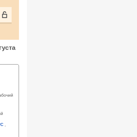
густа
абочий
ий
C
,