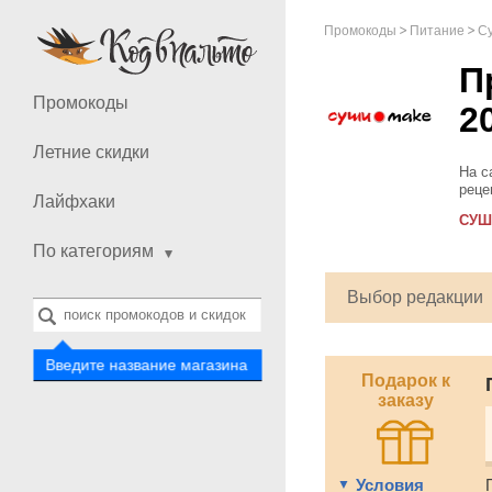
Промокоды
Питание
С
П
Промокоды
2
Летние скидки
На с
реце
Лайфхаки
угря
СУШ
супы 
По категориям
Выбор редакции
Введите название магазина
Подарок к
заказу
Условия