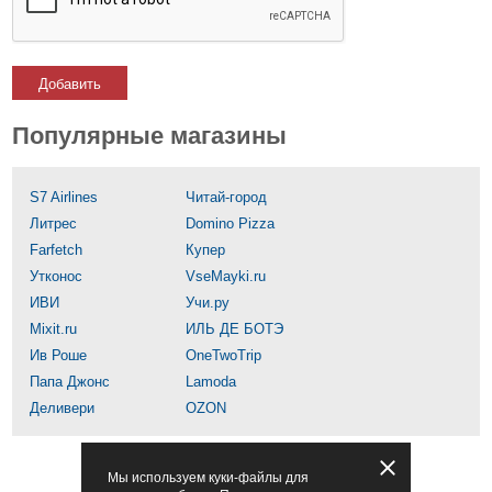
Добавить
Популярные магазины
S7 Airlines
Читай-город
Литрес
Domino Pizza
Farfetch
Купер
Утконос
VseMayki.ru
ИВИ
Учи.ру
Mixit.ru
ИЛЬ ДЕ БОТЭ
Ив Роше
OneTwoTrip
Папа Джонс
Lamoda
Деливери
OZON
Мы используем куки-файлы для