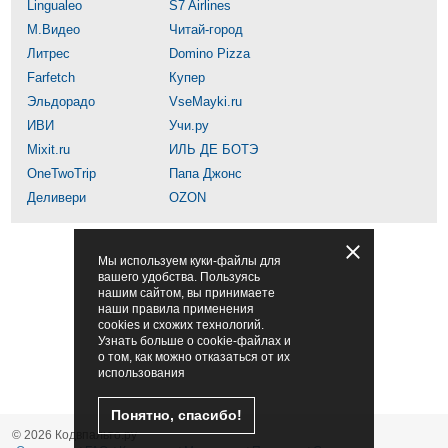
Lingualeo
S7 Airlines
М.Видео
Читай-город
Литрес
Domino Pizza
Farfetch
Купер
Эльдорадо
VseMayki.ru
ИВИ
Учи.ру
Mixit.ru
ИЛЬ ДЕ БОТЭ
OneTwoTrip
Папа Джонс
Деливери
OZON
Мы используем куки-файлы для
вашего удобства. Пользуясь
нашим сайтом, вы принимаете
наши правила применения
cookies и схожих технологий.
Узнать больше о cookie-файлах и
о том, как можно отказаться от их
использования
Понятно, спасибо!
© 2026 Кодвпальто.ру