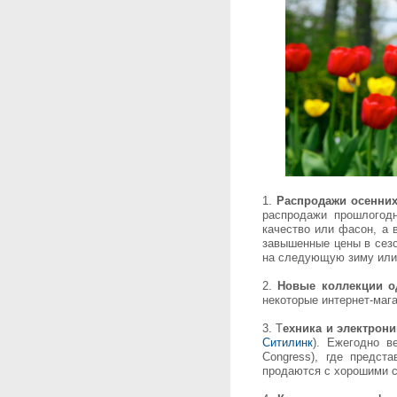
1.
Распродажи осенних
распродажи прошлогодн
качество или фасон, а 
завышенные цены в сезо
на следующую зиму или 
2.
Новые коллекции о
некоторые интернет-мага
3. Т
ехника и электрони
Ситилинк
). Ежегодно в
Congress), где предс
продаются с хорошими с