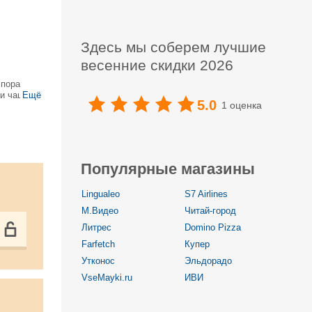
Здесь мы соберем лучшие
весенние скидки 2026
 пора
ки чаще
Ещё
5.0
1 оценка
оллекций
.
Популярные магазины
Lingualeo
S7 Airlines
М.Видео
Читай-город
Литрес
Domino Pizza
Farfetch
Купер
Утконос
Эльдорадо
VseMayki.ru
ИВИ