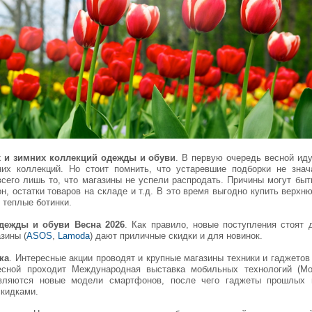
 и зимних коллекций одежды и обуви
. В первую очередь весной ид
их коллекций. Но стоит помнить, что устаревшие подборки не знач
всего лишь то, что магазины не успели распродать. Причины могут быт
н, остатки товаров на складе и т.д. В это время выгодно купить верх
теплые ботинки.
дежды и обуви Весна 2026
. Как правило, новые поступления стоят 
зины (
ASOS
,
Lamoda
) дают приличные скидки и для новинок.
ка
. Интересные акции проводят и крупные магазины техники и гаджетов 
есной проходит Международная выставка мобильных технологий (Mob
тавляются новые модели смартфонов, после чего гаджеты прошлых 
кидками.