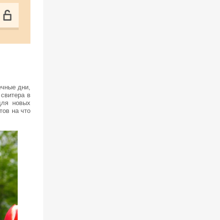
и
ечные дни,
 свитера в
для новых
тов на что