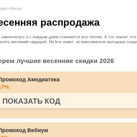
идки
Весна
есенняя распродажа
 закончилась и с каждым днем становится все теплее. А это значит, что
влять весенний гардероб. Не все знают, но максимально выгодные скид
о бывают именно весной, когда начинаются распродажи осенне-зимних к
ды. Мы собрали самые актуальные предложения со скидками и акциями
ется все - верхняя одежда, обувь и аксессуа...
ерем лучшие весенние скидки 2026
Промокод Амедиатека
17%
ПОКАЗАТЬ КОД
Промокод Вебиум