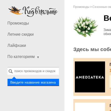
Промокоды
Сезонные ск
В
Промокоды
Зима
обно
Летние скидки
всег
одеж
Лайфхаки
Найд
Здесь мы соб
По категориям
Введите название магазина