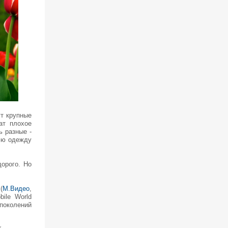
ут крупные
ат плохое
ь разные -
нюю одежду
дорого. Но
(
М.Видео
,
ile World
поколений