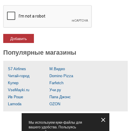
Добавить
Популярные магазины
S7 Airlines
М.Видео
Читай-город
Domino Pizza
Купер
Farfetch
VseMayki.ru
Учи.ру
Ив Роше
Папа Джонс
Lamoda
OZON
Мы используем куки-файлы для
вашего удобства. Пользуясь