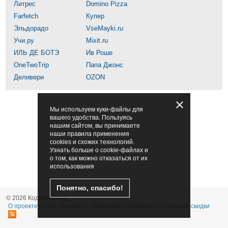
Литрес
Domino Pizza
Farfetch
Купер
Эльдорадо
VseMayki.ru
Учи.ру
Mixit.ru
ИЛЬ ДЕ БОТЭ
Ив Роше
OneTwoTrip
Папа Джонс
Деливери
OZON
Мы используем куки-файлы для
вашего удобства. Пользуясь
нашим сайтом, вы принимаете
наши правила применения
cookies и схожих технологий.
Узнать больше о cookie-файлах и
о том, как можно отказаться от их
использования
Понятно, спасибо!
© 2026 Кодвпальто.ру
О проекте
FAQ
Контакты
Магазины
Правила
Сезонные скидки