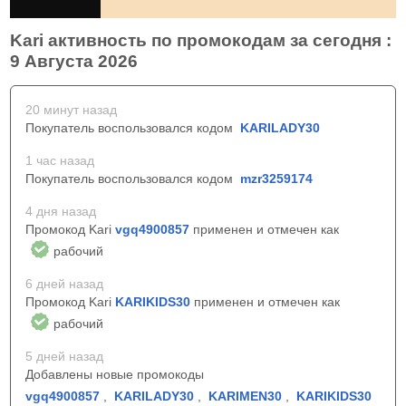
Kari активность по промокодам за сегодня :
9 Августа 2026
20 минут назад
Покупатель воспользовался кодом
KARILADY30
1 час назад
Покупатель воспользовался кодом
mzr3259174
4 дня назад
Промокод Kari
vgq4900857
применен и отмечен как
рабочий
6 дней назад
Промокод Kari
KARIKIDS30
применен и отмечен как
рабочий
5 дней назад
Добавлены новые промокоды
vgq4900857
,
KARILADY30
,
KARIMEN30
,
KARIKIDS30