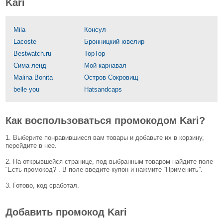
Kari
Mila
Консул
Lacoste
Бронницкий ювелир
Bestwatch.ru
TopTop
Сима-ленд
Мой карнавал
Malina Bonita
Остров Сокровищ
belle you
Hatsandcaps
Как воспользоваться промокодом Kari?
1. Выберите понравившиеся вам товары и добавьте их в корзину,
перейдите в нее.
2. На открывшейся странице, под выбранным товаром найдите поле
“Есть промокод?”. В поле введите купон и нажмите “Применить”.
3. Готово, код сработал.
Добавить промокод Kari