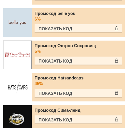
Промокод belle you
6%
ПОКАЗАТЬ КОД
Промокод Остров Сокровищ
5%
ПОКАЗАТЬ КОД
Промокод Hatsandcaps
45%
ПОКАЗАТЬ КОД
Промокод Сима-ленд
ПОКАЗАТЬ КОД