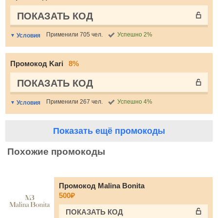
ПОКАЗАТЬ КОД
Применили 705 чел.
Успешно 2%
Условия
Промокод Kari
8%
ПОКАЗАТЬ КОД
Применили 267 чел.
Успешно 4%
Условия
Показать ещё промокоды
Похожие промокоды
Промокод Malina Bonita
500₽
ПОКАЗАТЬ КОД