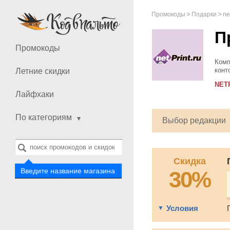
Промокоды
Подарки
ne
П
Промокоды
Комп
конт
Летние скидки
прив
NET
люби
Лайфхаки
По категориям
Выбор редакции
Скидка
30%
Введите название магазина
Условия