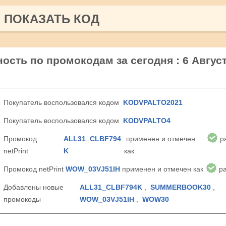
ПОКАЗАТЬ КОД
вность по промокодам за сегодня : 6 Авгус
Покупатель воспользовался кодом
KODVPALTO2021
Покупатель воспользовался кодом
KODVPALTO4
Промокод
ALL31_CLBF794
применен и отмечен
р
netPrint
K
как
Промокод netPrint
WOW_03VJ51IH
применен и отмечен как
ра
Добавлены новые
ALL31_CLBF794K
,
SUMMERBOOK30
,
промокоды
WOW_03VJ51IH
,
WOW30