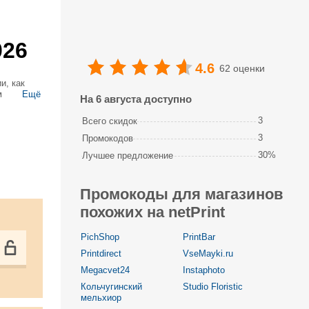
026
4.6
62 оценки
и, как
м
Ещё
На 6 августа доступно
ом или
3
Всего скидок
3
Промокодов
30%
Лучшее предложение
Промокоды для магазинов
похожих на netPrint
PichShop
PrintBar
Printdirect
VseMayki.ru
Megacvet24
Instaphoto
Кольчугинский
Studio Floristic
мельхиор