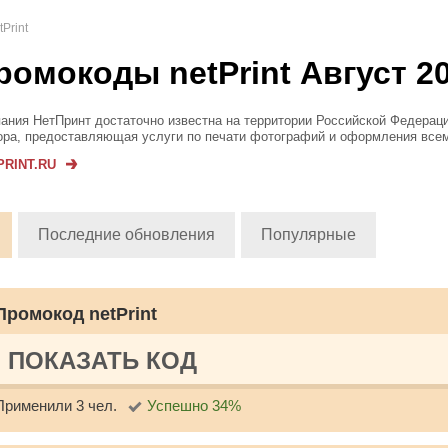
tPrint
ромокоды netPrint Август 2
ания НетПринт достаточно известна на территории Российской Федераци
ора, предоставляющая услуги по печати фотографий и оформления все
ычных, повседневных вещей. Украсьте своим непревзойденным портрет
PRINT.RU
мым изображением фотох...
Последние обновления
Популярные
Промокод netPrint
ПОКАЗАТЬ КОД
Применили 3 чел.
Успешно 34%