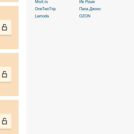
Mixit.ru
Ив Роше
OneTwoTrip
Папа Джонс
Lamoda
OZON