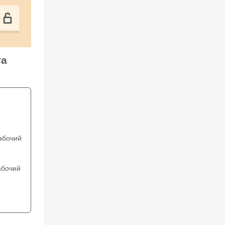
та
абочий
бочий