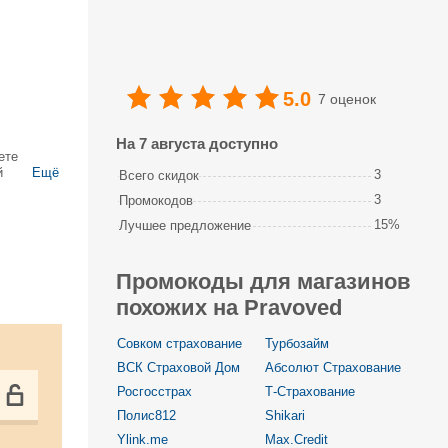
5.0
7 оценок
На 7 августа доступно
ете
й
Ещё
3
Всего скидок
й и
3
Промокодов
15%
Лучшее предложение
Промокоды для магазинов
похожих на Pravoved
Совком страхование
Турбозайм
ВСК Страховой Дом
Абсолют Страхование
Росгосстрах
Т‑Страхование
Полис812
Shikari
Ylink.me
Max.Credit