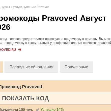
 курсы и услуги, купоны
Pravoved
ромокоды Pravoved Август
026
овед - сервис предоставляет правовую и юридическую помощь. Вы мож
зать юридическую консультацию у профессиональных юристов, правово
мент или договор любой сложности. Консультации проводятся на платно
VOVED.RU
латной основе, в зависимости...
Последние обновления
Популярные
Промокод Pravoved
ПОКАЗАТЬ КОД
Применили 166 чел.
Успешно 14%