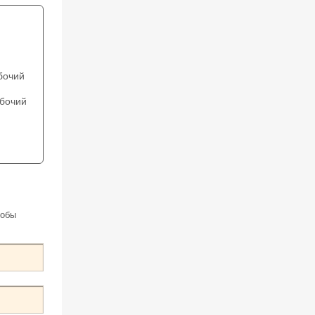
бочий
бочий
тобы