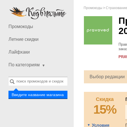
Промокоды
Страхование,
П
Промокоды
2
Летние скидки
Прав
зака
Лайфхаки
доку
PRA
бесп
По категориям
Выбор редакции
Введите название магазина
Скидка
15%
Условия