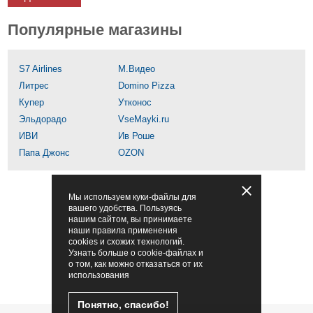
Популярные магазины
S7 Airlines
М.Видео
Литрес
Domino Pizza
Купер
Утконос
Эльдорадо
VseMayki.ru
ИВИ
Ив Роше
Папа Джонс
OZON
Мы используем куки-файлы для
вашего удобства. Пользуясь
нашим сайтом, вы принимаете
наши правила применения
cookies и схожих технологий.
Узнать больше о cookie-файлах и
о том, как можно отказаться от их
использования
Понятно, спасибо!