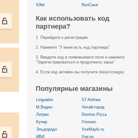
IObit
RunCase
Как использовать код
партнера?
1. Перейдите к регистрации
2. Нажмите "У меня есть код партнера"
3. Введите код в появившемся поле и нажмите
"Зарегистрироваться и продолжить заказ"
4. Если код активен вы получите бонус/скидку.
Популярные магазины
Lingualeo
S7 Airlines
М.Видео
Читай-город
Литрес
Domino Pizza
Купер
Утконос
Эльдорадо
VseMayki.ru
ИВИ
Учи.ру