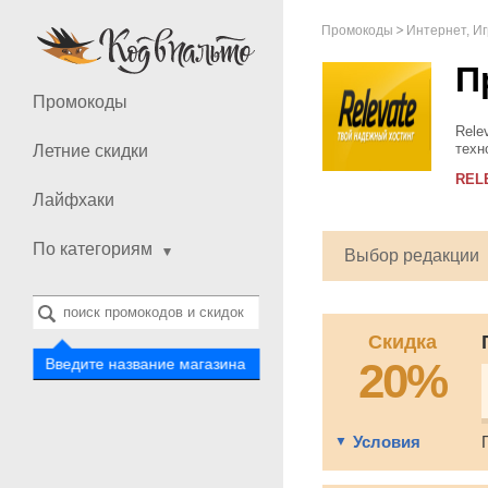
Промокоды
Интернет, И
П
Промокоды
Rele
техн
Летние скидки
стан
REL
бесп
Лайфхаки
По категориям
Выбор редакции
Скидка
20%
Введите название магазина
Условия