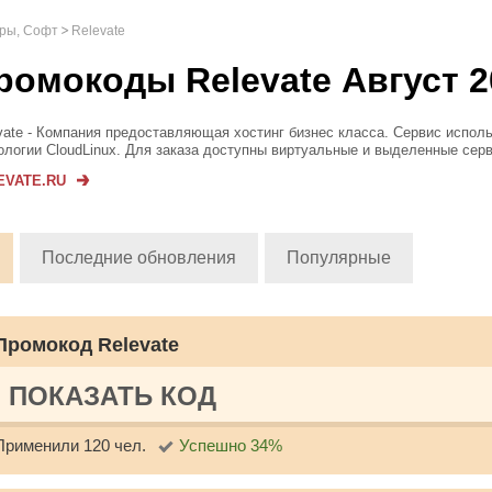
гры, Софт
Relevate
ромокоды Relevate Август 2
vate - Компания предоставляющая хостинг бизнес класса. Сервис испол
ологии CloudLinux. Для заказа доступны виртуальные и выделенные сер
дартный и 1С Битрикс хостинг, регистрация доменов в популярных зонах
EVATE.RU
латный тес...
Последние обновления
Популярные
Промокод Relevate
ПОКАЗАТЬ КОД
Применили 120 чел.
Успешно 34%