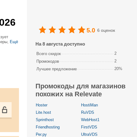
026
5.0
6 оценок
ьзует
веры,
Ещё
На 8 августа доступно
. Доступен
2
Всего скидок
2
Промокодов
20%
Лучшее предложение
Промокоды для магазинов
похожих на Relevate
Hoster
HostiMan
Lite.host
RuVDS
Sprinthost
WebHost1
Friendhosting
FirstVDS
Рег.ру
UltraVDS