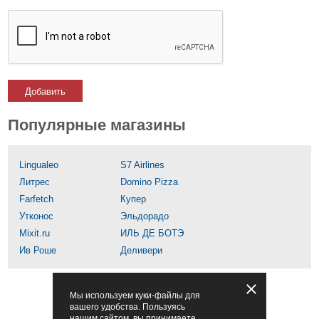
Добавить
Популярные магазины
Lingualeo
S7 Airlines
Литрес
Domino Pizza
Farfetch
Купер
Утконос
Эльдорадо
Mixit.ru
ИЛЬ ДЕ БОТЭ
Ив Роше
Деливери
Мы используем куки-файлы для
вашего удобства. Пользуясь
нашим сайтом, вы принимаете