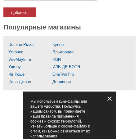
Добавить
Популярные магазины
Domino Pizza
Купер
Утконос
Эльдорадо
VseMayki.ru
ИВИ
Учи.ру
ИЛЬ ДЕ БОТЭ
Ив Роше
OneTwoTrip
Папа Джонс
Деливери
Мы используем куки-файлы для
вашего удобства. Пользуясь
нашим сайтом, вы принимаете
наши правила применения
cookies и схожих технологий.
Узнать больше о cookie-файлах и
о том, как можно отказаться от их
использования