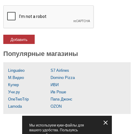
Добавить
Популярные магазины
Lingualeo
S7 Airlines
М.Видео
Domino Pizza
Купер
ИВИ
Учи.ру
Ив Роше
OneTwoTrip
Папа Джонс
Lamoda
OZON
Мы используем куки-файлы для
вашего удобства. Пользуясь